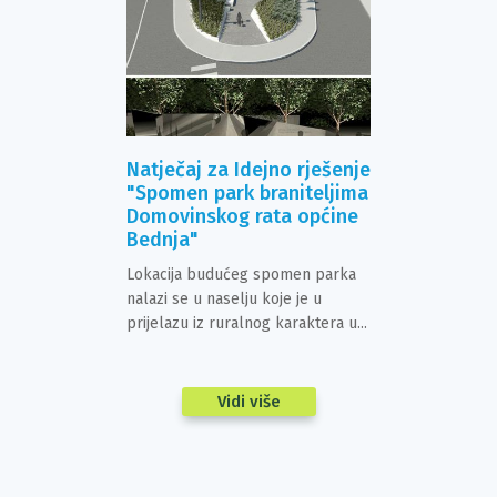
ačajke
Natječaj za Idejno rješenje
Glavni proj
"Spomen park braniteljima
šetnicu od 
tura ima važnu
Domovinskog rata općine
do plaže K
jske i planske
Bednja"
Prostor lokaci
teći m...
Lokacija budućeg spomen parka
predispozicije 
nalazi se u naselju koje je u
prijelazu iz ruralnog karaktera u...
Vidi više