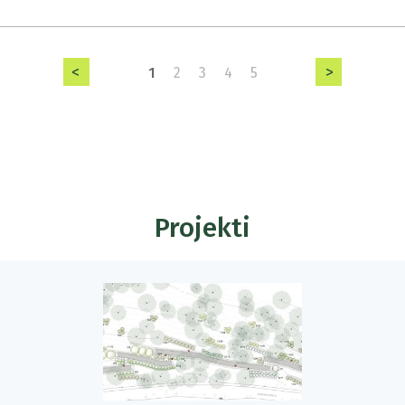
<
>
1
2
3
4
5
Projekti