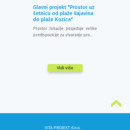
jno rješenje
Glavni projekt "Prostor uz
Glavni proj
raniteljima
šetnicu od plaže Vajavina
Krajobrazn
ata općine
do plaže Kozica"
okoliša Sta
Đurđevcu
Prostor lokacije posjeduje velike
spomen parka
Prostor lokaci
predispozicije za stvaranje pro...
koje je u
područja grada, 
g karaktera u...
Vidi više
VITA PROJEKT d.o.o.