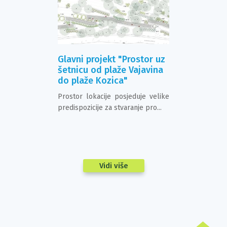
jno rješenje
Glavni projekt "Prostor uz
Glavni proj
raniteljima
šetnicu od plaže Vajavina
Krajobrazn
ata općine
do plaže Kozica"
okoliša Sta
Đurđevcu
Prostor lokacije posjeduje velike
spomen parka
Prostor lokaci
predispozicije za stvaranje pro...
koje je u
područja grada, 
g karaktera u...
Vidi više